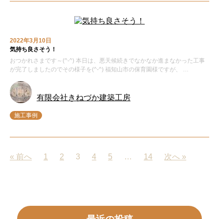
2022年3月10日
気持ち良さそう！
おつかれさまです～(^-^) 本日は、悪天候続きでなかなか進まなかった工事
が完了しましたのでその様子を(^-^) 福知山市の保育園様ですが、 …
有限会社きねづか建築工房
施工事例
« 前へ
1
2
3
4
5
…
14
次へ »