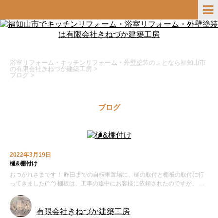
浴室リフォーム・キッチンリフォーム・外壁塗装のことなら福知山市
の有限会社きねづか建築工房
>
ブログ
>
ブログ
2022年3月19日
樋&棚付け
おつかれさまです！ 昨日までの自転車置場に、樋の取付と棚板の取付に行
ってきました(^.^) 棚板は、工事の途中にお客様に依頼されたのですが、 …
有限会社きねづか建築工房