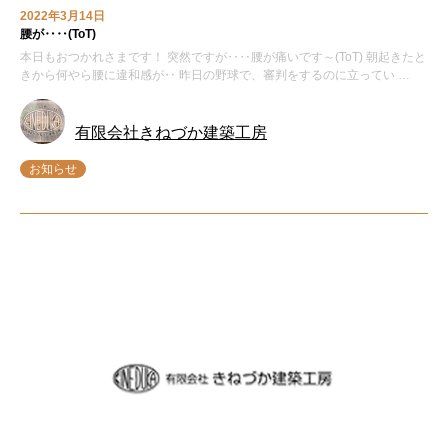
2022年3月14日
腰が‥‥(ToT)
本日もおつかれさまです！ 突然ですが‥‥腰が痛いです～(ToT) 朝起きたと
きから何やら腰に違和感が‥ 昨日の野球で、審判をするのに立ってい …
有限会社きねづか建築工房
お知らせ