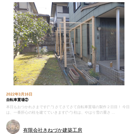
2022年3月16日
自転車置場②
本日もおつかれさまです(^.^) さてさてさて自転車置場の製作２日目！ 今日
は、一番肝心の柱を建てていきます(^-^) 柱は、やはり雪の重さ …
有限会社きねづか建築工房