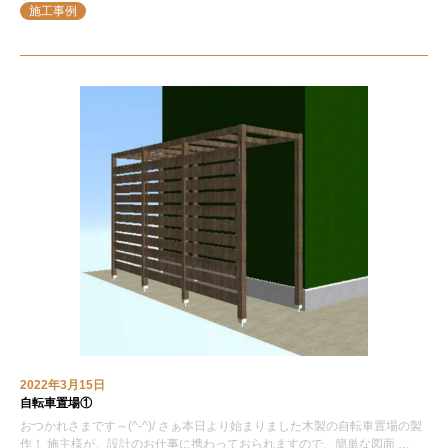
施工事例
2022年3月15日
自転車置場①
おつかれさまです～(^-^)/ さぁ本日より始まりました木製の自転車置場の製
作！ 施主様が、設計のお仕事に携わっておられますので、簡単な図面 …