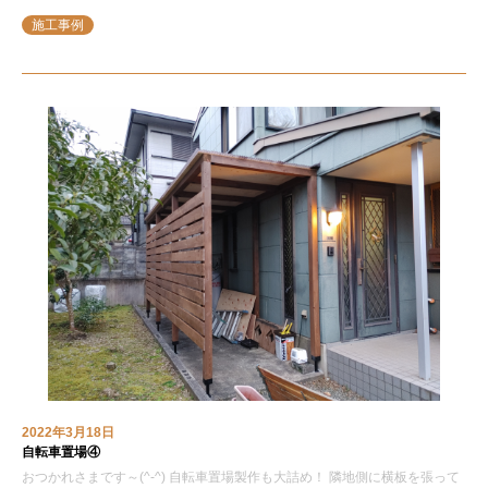
施工事例
2022年3月18日
自転車置場④
おつかれさまです～(^-^) 自転車置場製作も大詰め！ 隣地側に横板を張って