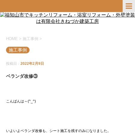
HOME
>
施工事例
>
施工事例
投稿日：
2022年2月9日
ベランダ改修③
こんばんは～(^_^)
いよいよベランダ改修も、シート施工を残すのみになりました。