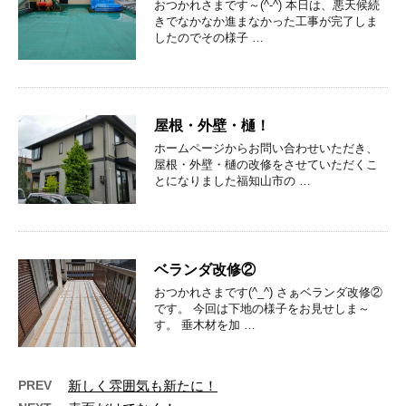
おつかれさまです～(^-^) 本日は、悪天候続
きでなかなか進まなかった工事が完了しま
したのでその様子 …
屋根・外壁・樋！
ホームページからお問い合わせいただき、
屋根・外壁・樋の改修をさせていただくこ
とになりました福知山市の …
ベランダ改修②
おつかれさまです(^_^) さぁベランダ改修②
です。 今回は下地の様子をお見せしま～
す。 垂木材を加 …
PREV
新しく雰囲気も新たに！